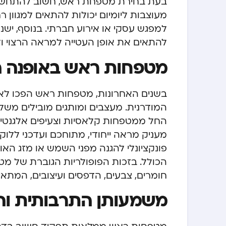
בעת בחירת מטפחת ראש, חשוב להתחשב בא
מעוצבות ליומיום
יכולות להתאים למגוון ר
למפגש עסקי או אירוע חברתי. בנוסף, יש
להתאים את אופן העטייה למראה הרצוי ול
מטפחות ראש באופנה ה
בשנים האחרונות, מטפחות ראש הפכו לאב
המודרנית. מעצבים ומותגים מובילים משל
החל ממטפחות קלאסיות וצעיפים אלגנטיים ו
מעניק מראה ייחודי, מתוחכם ועדכני ללו
פונקציונלי להגנה מפני השמש או מזג האוו
הכולל. בזכות הפופולריות הגוברת של מטפ
חומרים, צבעים, הדפסים ועיצובים, המתאימ
משמעותן התרבותית ו